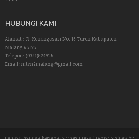
HUBUNGI KAMI
Alamat : Jl. Kenongosari No. 16 Turen Kabupaten
Malang 65175
Telepon: (0341)824925
Email: mtsn2malang@gmail.com
Dengan bangga bertenaga WordPress
|
Tema:
Sydney
by