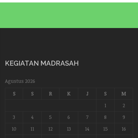
KEGIATAN MADRASAH
Agustus 2026
S
S
R
K
J
S
M
1
2
3
4
5
6
7
8
9
10
11
12
13
14
15
16