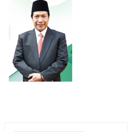
r PC
kinemaster download
forpc
kinemaster para pc