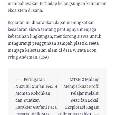
membahayakan terhadap kelangsungan kehidupan
ekosistem di sana.
Kegiatan ini diharapkan dapat meningkatkan
kesadaran siswa tentang pentingnya menjaga
kebersihan lingkungan, mendorong siswa untuk
mengurangi penggunaan sampah plastik, seeta
menjaga kelestarian alam di desa wisata Boon
Pring Andeman. (ESA)
⟵
Peringatan
MTsN 2 Malang
Navigasi
Nuzulul Qur’an 1445 H
Memperkuat Profil
Tulisan
Momen Kokohkan
Pelajar melalui
dan Kuatkan
Kearifan Lokal:
Karakter Qur’ani Para
Eksplorasi Ragam
Peserta Didik MTs
Kuliner Daerahku
⟶